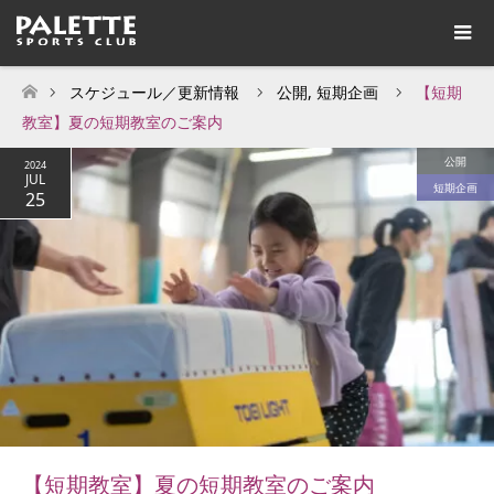
スケジュール／更新情報
公開
,
短期企画
【短期
ホーム
教室】夏の短期教室のご案内
公開
2024
JUL
短期企画
25
【短期教室】夏の短期教室のご案内