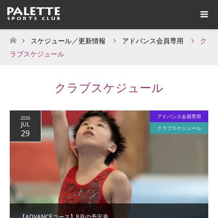
スケジュール／更新情報
アドバンス会員専用
ク
ホーム
ラブスケジュール
クラブスケジュール
アドバンス会員専用
2026
JUL
クラブスケジュール
29
【ADVANCEコース】8月の予定表