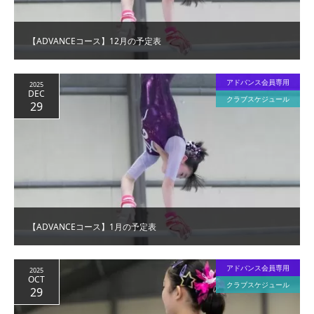
【ADVANCEコース】12月の予定表
アドバンス会員専用
2025
DEC
クラブスケジュール
29
【ADVANCEコース】1月の予定表
アドバンス会員専用
2025
OCT
クラブスケジュール
29