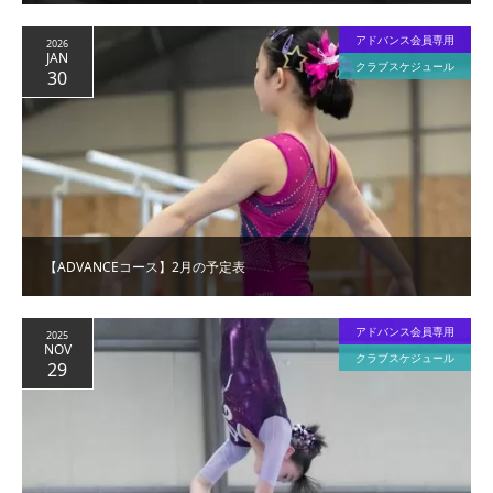
アドバンス会員専用
2026
JAN
クラブスケジュール
30
【ADVANCEコース】2月の予定表
アドバンス会員専用
2025
NOV
クラブスケジュール
29