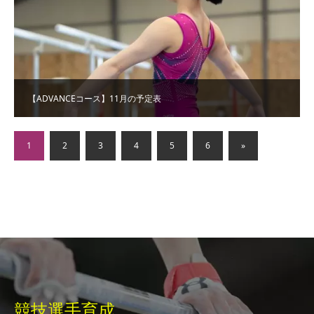
【ADVANCEコース】11月の予定表
1
2
3
4
5
6
»
競技選手育成