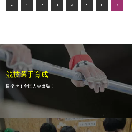
«
1
2
3
4
5
6
7
競技選手育成
目指せ！全国大会出場！