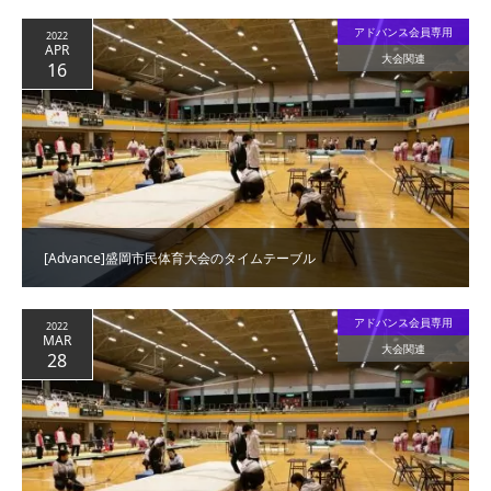
アドバンス会員専用
2022
APR
大会関連
16
[Advance]盛岡市民体育大会のタイムテーブル
アドバンス会員専用
2022
MAR
大会関連
28