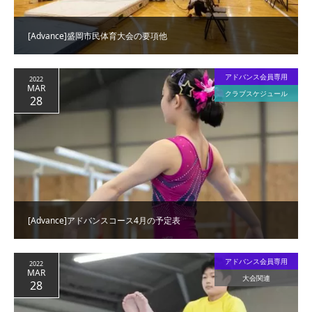
[Advance]盛岡市民体育大会の要項他
アドバンス会員専用
2022
MAR
クラブスケジュール
28
[Advance]アドバンスコース4月の予定表
アドバンス会員専用
2022
MAR
大会関連
28