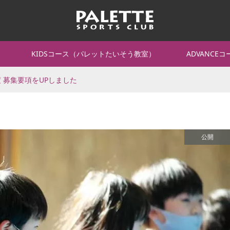
て
KIDSコース（パレットたいそう教室）
ADVANCE
度 募集要項をUPしました
公開