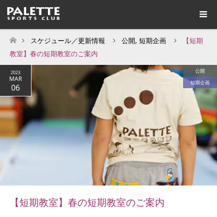
スケジュール／更新情報
公開
,
短期企画
【短期
ホーム
教室】春の短期教室のご案内
公開
2023
MAR
短期企画
06
【短期教室】春の短期教室のご案内